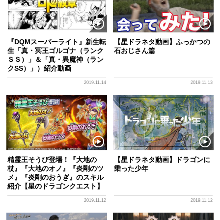
『DQMスーパーライト』新生転
【星ドラネタ動画】ふっかつの
生「真・冥王ゴルゴナ（ランク
石おじさん篇
ＳＳ）」＆「真・異魔神（ラン
クSS）」）紹介動画
2019.11.14
2019.11.13
精霊王そうび登場！『大地の
【星ドラネタ動画】ドラゴンに
杖』『大地のオノ』『炎剛のツ
乗った少年
メ』『炎剛のおうぎ』のスキル
紹介【星のドラゴンクエスト】
2019.11.12
2019.11.12