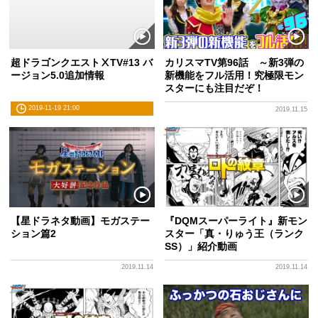
超ドラゴンクエストⅩTV#13 バ
カリスマTV第96話 ～新3弾の
ージョン5.0追加情報
新機能をフル活用！究極限モン
スターにも注目だぞ！
2019-11-19 21:00
2019.11.15
【星ドラネタ動画】モガステー
『DQMスーパーライト』新モン
ション篇2
スター「真・りゅう王（ランク
SS）」紹介動画
2019.11.14
2019.11.14