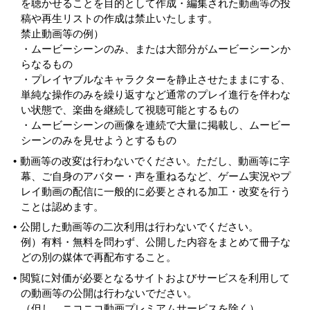
を聴かせることを目的として作成・編集された動画等の投
稿や再生リストの作成は禁止いたします。
禁止動画等の例）
・ムービーシーンのみ、または大部分がムービーシーンか
らなるもの
・プレイヤブルなキャラクターを静止させたままにする、
単純な操作のみを繰り返すなど通常のプレイ進行を伴わな
い状態で、楽曲を継続して視聴可能とするもの
・ムービーシーンの画像を連続で大量に掲載し、ムービー
シーンのみを見せようとするもの
動画等の改変は行わないでください。ただし、動画等に字
幕、ご自身のアバター・声を重ねるなど、ゲーム実況やプ
レイ動画の配信に一般的に必要とされる加工・改変を行う
ことは認めます。
公開した動画等の二次利用は行わないでください。
例）有料・無料を問わず、公開した内容をまとめて冊子な
どの別の媒体で再配布すること。
閲覧に対価が必要となるサイトおよびサービスを利用して
の動画等の公開は行わないでださい。
（但し、ニコニコ動画プレミアムサービスを除く）