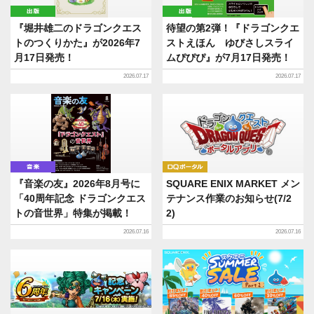
出版
出版
『堀井雄二のドラゴンクエス
待望の第2弾！『ドラゴンクエ
トのつくりかた』が2026年7
ストえほん ゆびさしスライ
月17日発売！
ムぴぴぴ』が7月17日発売！
2026.07.17
2026.07.17
音楽
DQポータル
『音楽の友』2026年8月号に
SQUARE ENIX MARKET メン
「40周年記念 ドラゴンクエス
テナンス作業のお知らせ(7/2
トの音世界」特集が掲載！
2)
2026.07.16
2026.07.16