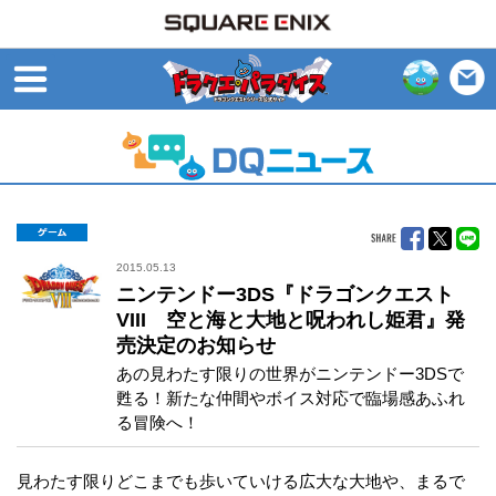
open
ゲーム
2015.05.13
ニンテンドー3DS『ドラゴンクエスト
VIII 空と海と大地と呪われし姫君』発
売決定のお知らせ
あの見わたす限りの世界がニンテンドー3DSで
甦る！新たな仲間やボイス対応で臨場感あふれ
る冒険へ！
見わたす限りどこまでも歩いていける広大な大地や、まるで