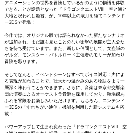
アニメーションの世界を冒険しているかのように物語を体験
できることが話題となった『ドラゴンクエストVIII 空と海と
大地と呪われし姫君』が、10年以上の歳月を経てニンテンド
ー3DSで登場！
今作では、オリジナル版では語られなかった新たなシナリオ
が追加され、まだ誰も見たことのない衝撃の展開が主人公た
ちを待ち受けています。また、新しい仲間として、女盗賊の
ゲルダ、モンスター・バトルロード主催者のモリーが加わり
冒険を彩ります。
そしてなんと、イベントシーンはすべてボイス対応！声によ
る表現が加わることで、壮大かつ温かみのある物語をより一
層深く味わうことができます。さらに、音楽は東京都交響楽
団の演奏によるオーケストラ音源を採用しており、臨場感あ
ふれる冒険をお楽しみいただけます。もちろん、ニンテンド
ー3DSの「すれちがい通信」機能を利用した新システムも搭
載！
パワーアップして生まれ変わった『ドラゴンクエストVIII 空