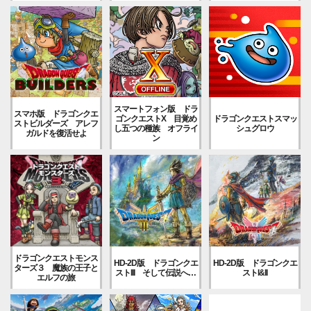
スマートフォン版 ドラ
スマホ版 ドラゴンクエ
ゴンクエストX 目覚め
ドラゴンクエストスマッ
ストビルダーズ アレフ
し五つの種族 オフライ
シュグロウ
ガルドを復活せよ
ン
ドラゴンクエストモンス
HD-2D版 ドラゴンクエ
HD-2D版 ドラゴンクエ
ターズ３ 魔族の王子と
ストIII そして伝説へ…
ストI&II
エルフの旅