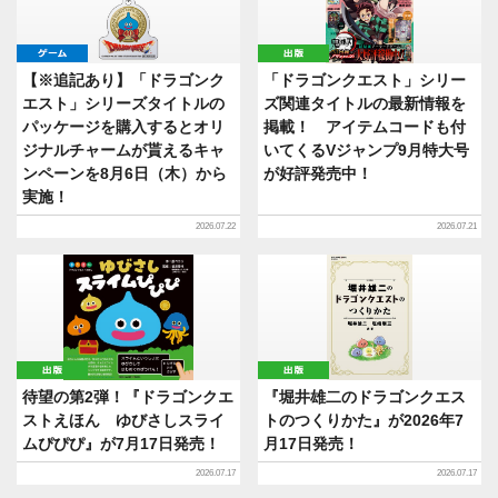
ゲーム
出版
【※追記あり】「ドラゴンク
「ドラゴンクエスト」シリー
エスト」シリーズタイトルの
ズ関連タイトルの最新情報を
パッケージを購入するとオリ
掲載！ アイテムコードも付
ジナルチャームが貰えるキャ
いてくるVジャンプ9月特大号
ンペーンを8月6日（木）から
が好評発売中！
実施！
2026.07.22
2026.07.21
出版
出版
待望の第2弾！『ドラゴンクエ
『堀井雄二のドラゴンクエス
ストえほん ゆびさしスライ
トのつくりかた』が2026年7
ムぴぴぴ』が7月17日発売！
月17日発売！
2026.07.17
2026.07.17