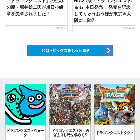
「ドラゴンクエスト」の生み
HD-2D版『ドラゴンクエストI
の親・堀井雄二氏が旭日小綬
＆II』本日発売！ 発売を記念
章を受章されました！
してりゅうおう様が東京＆大
阪に上陸⁉
2025.11.04
2025.10.30
ドラゴンクエストウォー
ドラゴンクエストXI 過
ドラゴンクエストタクト
ク
ぎ去りし時を求めて S