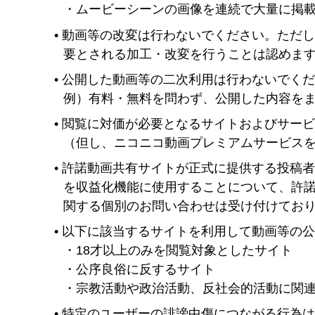
・ムービーシーンの画像を連続で大量に掲
動画等の改変は行わないでください。ただ
要とされる加工・改変を行うことは認めま
公開した動画等の二次利用は行わないでく
例）有料・無料を問わず、公開した内容を
閲覧に対価が必要となるサイトおよびサー
（但し、ニコニコ動画プレミアムサービス
許諾動画共有サイトが正式に提供する投稿
を収益化機能に使用することについて、許
関する個別のお問い合わせは受け付けてお
以下に該当するサイトを利用して動画等の
・18才以上のみを閲覧対象としたサイト
・公序良俗に反するサイト
・宗教活動や政治活動、反社会的活動に関
特定のユーザーの誹謗中傷につながる行為