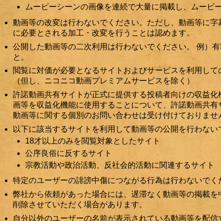
ムービーシーンの画像を連続で大量に掲載し、ムービ
動画等の改変は行わないでください。ただし、動画等に字
に必要とされる加工・改変を行うことは認めます。
公開した動画等の二次利用は行わないでください。 例）
と。
閲覧に対価が必要となるサイトおよびサービスを利用して
（但し、ニコニコ動画プレミアムサービスを除く）
許諾動画共有サイトが正式に提供する投稿者向けの収益化
画等を収益化機能に使用することについて、許諾動画共有
動画等に関する個別のお問い合わせは受け付けておりませ
以下に該当するサイトを利用して動画等の公開を行わない
18才以上のみを閲覧対象としたサイト
公序良俗に反するサイト
宗教活動や政治活動、反社会的活動に関連するサイト
特定のユーザーの誹謗中傷につながる行為は行わないでく
弊社から依頼があった場合には、遅滞なく動画等の掲載を
削除させていただく場合があります。
自分以外のユーザーの名前が表示されている動画等を配信