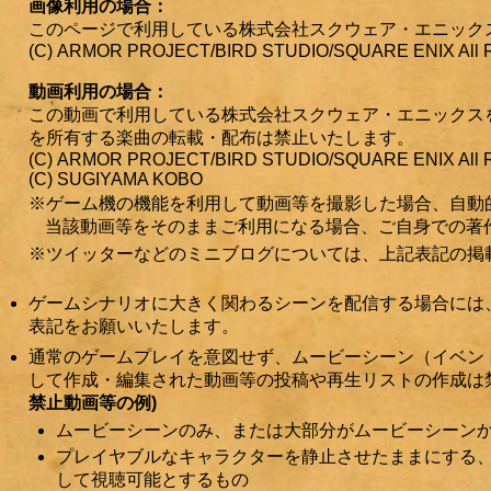
画像利用の場合：
このページで利用している株式会社スクウェア・エニック
(C) ARMOR PROJECT/BIRD STUDIO/SQUARE ENIX All Ri
動画利用の場合：
この動画で利用している株式会社スクウェア・エニックス
を所有する楽曲の転載・配布は禁止いたします。
(C) ARMOR PROJECT/BIRD STUDIO/SQUARE ENIX All Ri
(C) SUGIYAMA KOBO
ゲーム機の機能を利用して動画等を撮影した場合、自動
当該動画等をそのままご利用になる場合、ご自身での著
ツイッターなどのミニブログについては、上記表記の掲
ゲームシナリオに大きく関わるシーンを配信する場合には
表記をお願いいたします。
通常のゲームプレイを意図せず、ムービーシーン（イベン
して作成・編集された動画等の投稿や再生リストの作成は
禁止動画等の例)
ムービーシーンのみ、または大部分がムービーシーン
プレイヤブルなキャラクターを静止させたままにする
して視聴可能とするもの