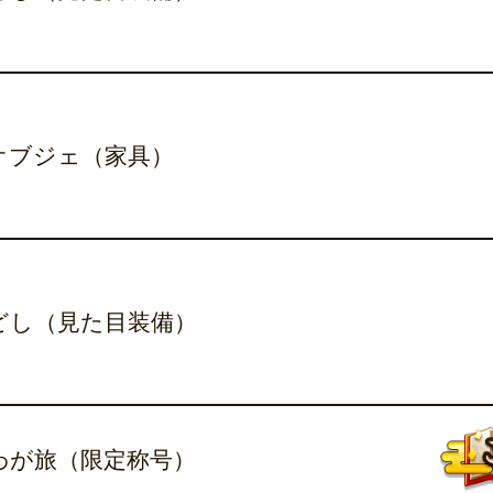
オブジェ（家具）
どし（見た目装備）
わが旅（限定称号）