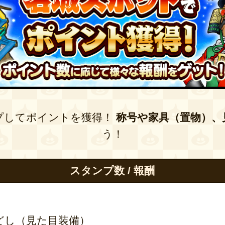
プしてポイントを獲得！
称号や家具（置物）、
う！
スタンプ数 / 報酬
どし（見た目装備）