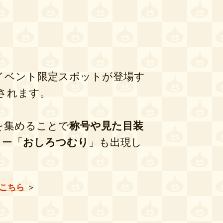
イベント限定スポットが登場す
されます。
を集めることで
称号や見た目装
ター「
おしろつむり
」も出現し
こちら
＞