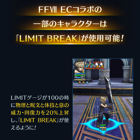
F
敵をこうげきしたり、敵からこうげ