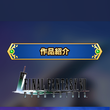
作
FINAL