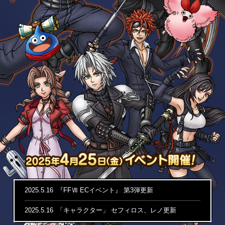
202
2025.5.16
『FFⅦ ECイベント』 第3弾更新
2025.5.16
「キャラクター」 セフィロス、レノ更新
Facebook
X
LINE