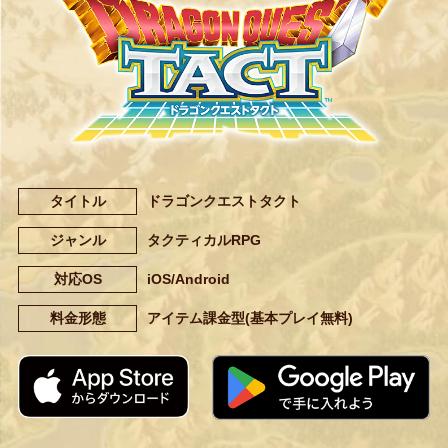
タイトル
ドラゴンクエストタクト
ジャンル
タクティカルRPG
対応OS
iOS/Android
料金形態
アイテム課金型(基本プレイ無料)
App Storeからダウンロード
G