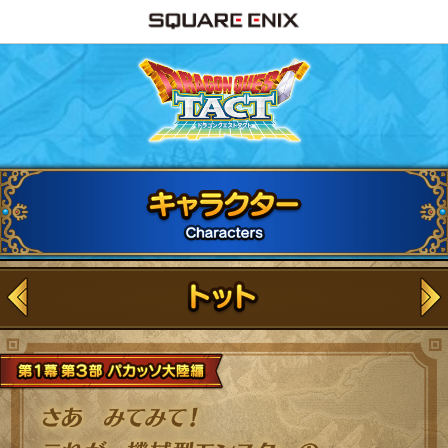
ドラゴンクエストタ
第3部パカッソ大陸編
さ