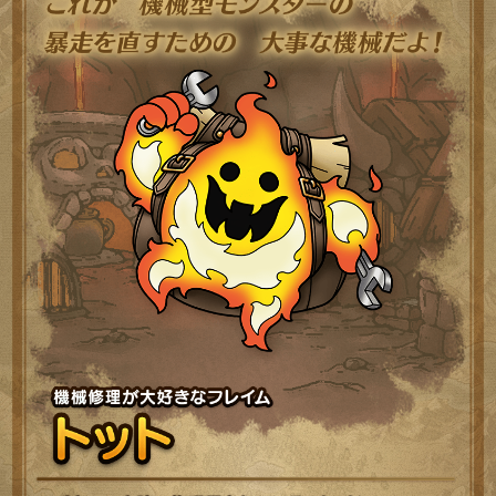
機械
パカ