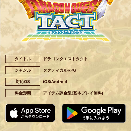
タイトル
ドラゴンクエストタクト
ジャンル
タクティカルRPG
対応OS
iOS/Android
料金形態
アイテム課金型(基本プレイ無料)
App Storeからダウンロード
G