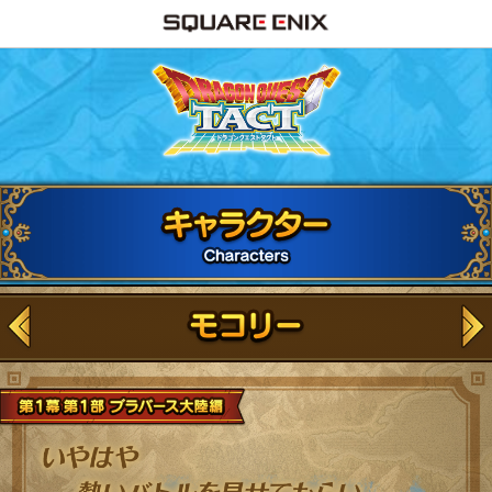
ドラゴンクエストタ
第1部ブラバース大陸編
いやはや