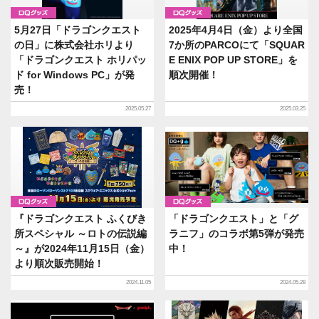
グッズ
グッズ
5月27日「ドラゴンクエスト
2025年4月4日（金）より全国
の日」に株式会社ホリより
7か所のPARCOにて「SQUAR
「ドラゴンクエスト ホリパッ
E ENIX POP UP STORE」を
ド for Windows PC」が発
順次開催！
売！
2025.05.27
2025.03.25
グッズ
グッズ
『ドラゴンクエスト ふくびき
「ドラゴンクエスト」と「グ
所スペシャル ～ロトの伝説編
ラニフ」のコラボ第5弾が発売
～』が2024年11月15日（金）
中！
より順次販売開始！
2024.11.05
2024.05.28