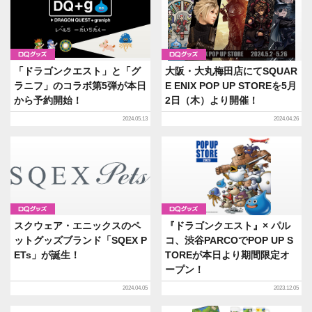
グッズ
グッズ
「ドラゴンクエスト」と「グ
大阪・大丸梅田店にてSQUAR
ラニフ」のコラボ第5弾が本日
E ENIX POP UP STOREを5月
から予約開始！
2日（木）より開催！
2024.05.13
2024.04.26
グッズ
グッズ
スクウェア・エニックスのペ
『ドラゴンクエスト』× パル
ットグッズブランド「SQEX P
コ、渋谷PARCOでPOP UP S
ETs」が誕生！
TOREが本日より期間限定オ
ープン！
2024.04.05
2023.12.05