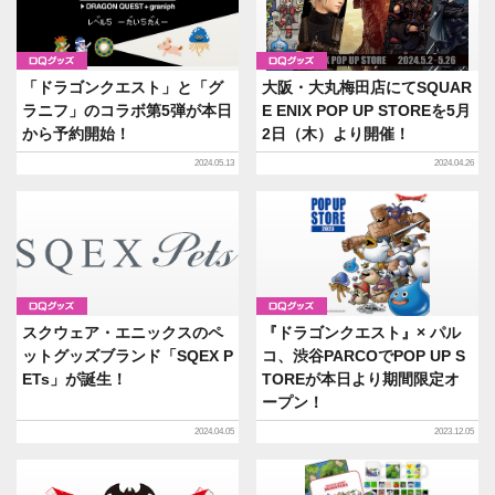
グッズ
グッズ
「ドラゴンクエスト」と「グ
大阪・大丸梅田店にてSQUAR
ラニフ」のコラボ第5弾が本日
E ENIX POP UP STOREを5月
から予約開始！
2日（木）より開催！
2024.05.13
2024.04.26
グッズ
グッズ
スクウェア・エニックスのペ
『ドラゴンクエスト』× パル
ットグッズブランド「SQEX P
コ、渋谷PARCOでPOP UP S
ETs」が誕生！
TOREが本日より期間限定オ
ープン！
2024.04.05
2023.12.05