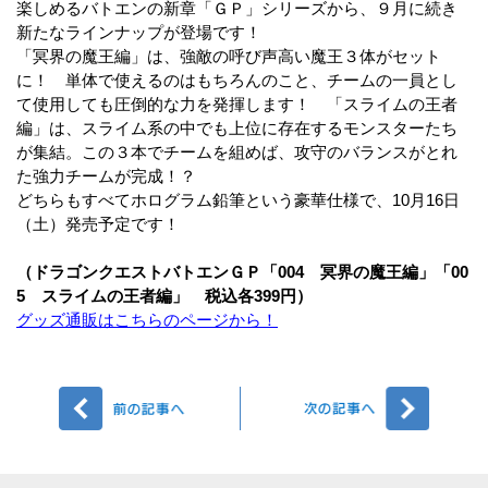
楽しめるバトエンの新章「ＧＰ」シリーズから、９月に続き
新たなラインナップが登場です！
「冥界の魔王編」は、強敵の呼び声高い魔王３体がセット
に！ 単体で使えるのはもちろんのこと、チームの一員とし
て使用しても圧倒的な力を発揮します！ 「スライムの王者
編」は、スライム系の中でも上位に存在するモンスターたち
が集結。この３本でチームを組めば、攻守のバランスがとれ
た強力チームが完成！？
どちらもすべてホログラム鉛筆という豪華仕様で、10月16日
（土）発売予定です！
（ドラゴンクエストバトエンＧＰ「004 冥界の魔王編」「00
5 スライムの王者編」 税込各399円）
グッズ通販はこちらのページから！
前へ
次へ