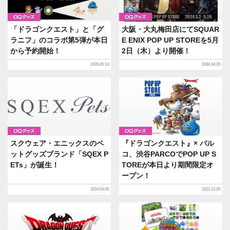
グッズ
グッズ
「ドラゴンクエスト」と「グ
大阪・大丸梅田店にてSQUAR
ラニフ」のコラボ第5弾が本日
E ENIX POP UP STOREを5月
から予約開始！
2日（木）より開催！
2024.05.13
2024.04.26
グッズ
グッズ
スクウェア・エニックスのペ
『ドラゴンクエスト』× パル
ットグッズブランド「SQEX P
コ、渋谷PARCOでPOP UP S
ETs」が誕生！
TOREが本日より期間限定オ
ープン！
2024.04.05
2023.12.05