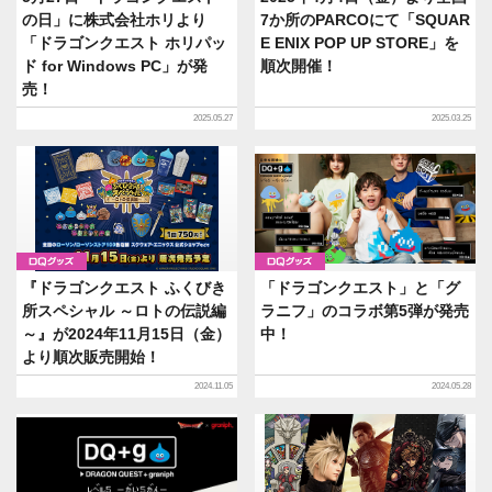
の日」に株式会社ホリより
7か所のPARCOにて「SQUAR
「ドラゴンクエスト ホリパッ
E ENIX POP UP STORE」を
ド for Windows PC」が発
順次開催！
売！
2025.05.27
2025.03.25
グッズ
グッズ
『ドラゴンクエスト ふくびき
「ドラゴンクエスト」と「グ
所スペシャル ～ロトの伝説編
ラニフ」のコラボ第5弾が発売
～』が2024年11月15日（金）
中！
より順次販売開始！
2024.11.05
2024.05.28