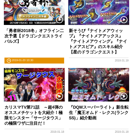
「勇者杯2018冬」オフライン二
新そうび『ナイトメアウィッ
次予選【ドラゴンクエストライ
プ』『ナイトメアアックス』
バルズ】
『ナイトメアウィング』『ナイ
トメアスピア』のスキル紹介
【星のドラゴンクエスト】
2019-01-20 10:30
2019.01.19
カリスマTV第71話 ～超4弾の
『DQMスーパーライト』新生転
オススメチケットを大紹介！極
生「魔王オムド・レクス(ランク
限モンスター「サージタウス」
SS)」紹介動画
の極限ワザに注目だ！
2019.01.18
2019.01.18