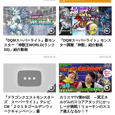
2019.04.24
『DQMスーパーライト』新モン
『DQMスーパーライト』モンス
スター「神獣王WORLD(ランク
ター調整「神獣」紹介動画
SS)」紹介動画
2019.04.20
2019.04.20
『ドラゴンクエストモンスター
カリスマTV第80話 ～冥王ネ
ズ スーパーライト』テレビ
ルゲルのスコアアタックにかっ
CM「２０１９ゴールデンウィ
しーが挑戦！リョーチンのスコ
ークキャンペーン」篇
ア超えなるか！？