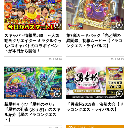
スキャバト情報局#60 ～人気
第7弾カードパック「光と闇の
動画クリエイター ミラクルぐっ
異聞録」初報ムービー【ドラゴ
ち×スキャバトのコラボイベン
ンクエストライバルズ】
トが本日から開催！
2019.04.26
2019.04.25
新星神そうび『星神のやり』
「勇者杯2019春」決勝大会【ド
『星神の孔雀 (おうぎ)』のスキ
ラゴンクエストライバルズ】
ル紹介【星のドラゴンクエス
ト】
2019-05-11 10:00