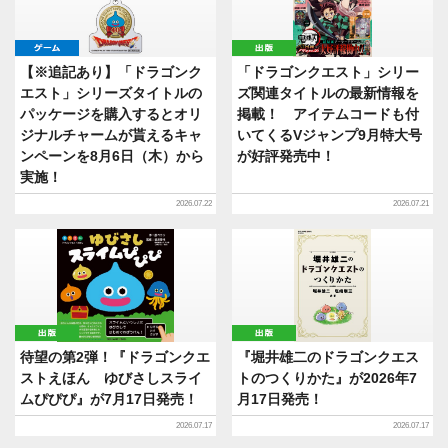
ゲーム
出版
【※追記あり】「ドラゴンク
「ドラゴンクエスト」シリー
エスト」シリーズタイトルの
ズ関連タイトルの最新情報を
パッケージを購入するとオリ
掲載！ アイテムコードも付
ジナルチャームが貰えるキャ
いてくるVジャンプ9月特大号
ンペーンを8月6日（木）から
が好評発売中！
実施！
2026.07.22
2026.07.21
出版
出版
待望の第2弾！『ドラゴンクエ
『堀井雄二のドラゴンクエス
ストえほん ゆびさしスライ
トのつくりかた』が2026年7
ムぴぴぴ』が7月17日発売！
月17日発売！
2026.07.17
2026.07.17