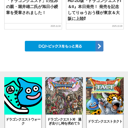
「ドラゴンクエスト」の生み
HD-2D版『ドラゴンクエストI
の親・堀井雄二氏が旭日小綬
＆II』本日発売！ 発売を記念
章を受章されました！
してりゅうおう様が東京＆大
阪に上陸⁉
2025.11.04
2025.10.30
ドラゴンクエストウォー
ドラゴンクエストXI 過
ドラゴンクエストタクト
ク
ぎ去りし時を求めて S