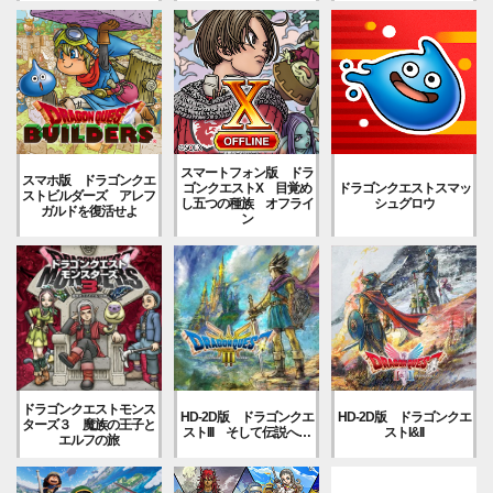
スマートフォン版 ドラ
スマホ版 ドラゴンクエ
ゴンクエストX 目覚め
ドラゴンクエストスマッ
ストビルダーズ アレフ
し五つの種族 オフライ
シュグロウ
ガルドを復活せよ
ン
ドラゴンクエストモンス
HD-2D版 ドラゴンクエ
HD-2D版 ドラゴンクエ
ターズ３ 魔族の王子と
ストIII そして伝説へ…
ストI&II
エルフの旅