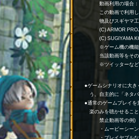
動画利用の場合：
この動画で利用し
物及びスギヤマ工
(C) ARMOR PROJ
(C) SUGIYAMA 
※ゲーム機の機能
当該動画等をその
※ツイッターなど
ゲームシナリオに大き
う、自主的に「ネタバ
通常のゲームプレイを
楽のみを聴かせること
禁止動画等の例)
・ムービーシーン
・プレイヤブルな