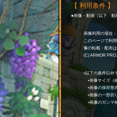
【 利用条件 】
画像・動画（以下「動
画像利用の場合：
このページで利用
像の転載・配布は
(C) ARMOR PROJ
•以下の条件以外
•画像サイズ（
•画像の保存形
•画像の一部切
•画像のガンマ