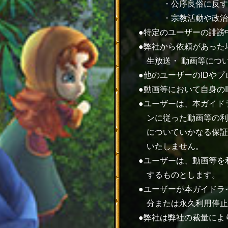
・公序良俗に反す
・宗教活動や政治
特定のユーザーの誹謗
弊社から依頼があった
生放送・ 動画等につ
他のユーザーのIDや
動画等において自身の
ユーザーは、本ガイド
ンに従った動画等の利
についていかなる保証
いたしません。
ユーザーは、動画等を
するものとします。
ユーザーが本ガイドラ
分または永久利用停止
弊社は弊社の裁量によ