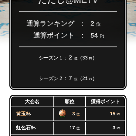
通算ランキング
2
位
通算ポイント
54
Pt
2
シーズン 1
（33
）
位
Pt
7
シーズン 2
（21
）
位
Pt
獲得ポイント
大会名
順位
黄玉杯
3
15
位
Pt
虹色石杯
17
3
位
Pt