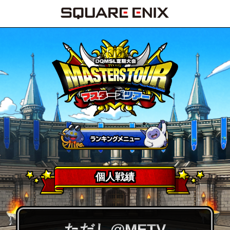
個人戦績
ただし@METV