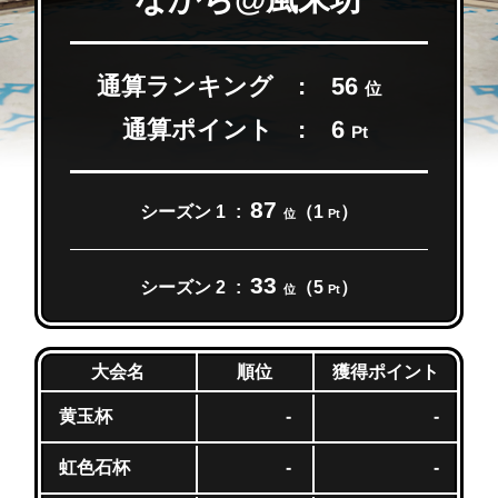
通算ランキング
56
位
通算ポイント
6
Pt
87
シーズン 1
（1
）
位
Pt
33
シーズン 2
（5
）
位
Pt
獲得ポイント
大会名
順位
黄玉杯
-
-
虹色石杯
-
-