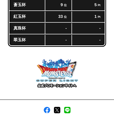
蒼玉杯
9
5
位
Pt
紅玉杯
33
1
位
Pt
真珠杯
-
-
翠玉杯
-
-