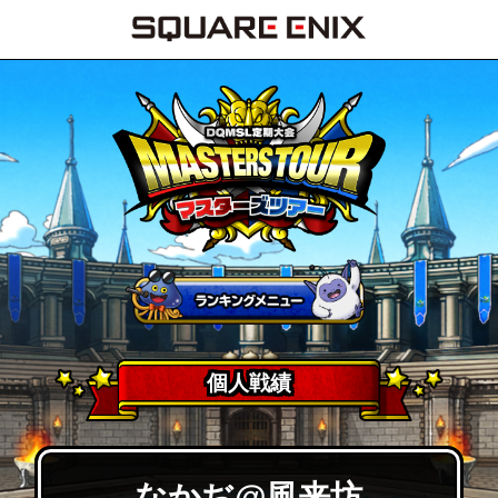
個人戦績
なかぢ@風来坊