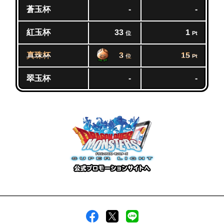
蒼玉杯
-
-
紅玉杯
33
1
位
Pt
真珠杯
3
15
位
Pt
翠玉杯
-
-