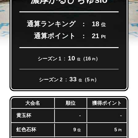
通算ランキング
18
位
通算ポイント
21
Pt
10
シーズン 1
（16
）
位
Pt
33
シーズン 2
（5
）
位
Pt
獲得ポイント
大会名
順位
黄玉杯
-
-
虹色石杯
9
5
位
Pt