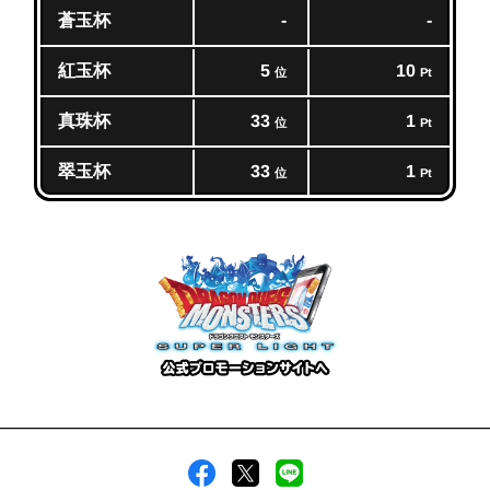
蒼玉杯
-
-
紅玉杯
5
10
位
Pt
真珠杯
33
1
位
Pt
翠玉杯
33
1
位
Pt