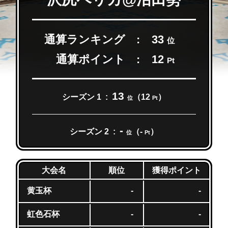
通算ランキング
33
位
通算ポイント
12
Pt
13
シーズン 1
（12
）
位
Pt
-
シーズン 2
（-
）
位
Pt
獲得ポイント
大会名
順位
黄玉杯
-
-
虹色石杯
-
-