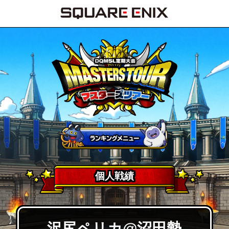
個人戦績
沢尻ペリカ@沼田勢