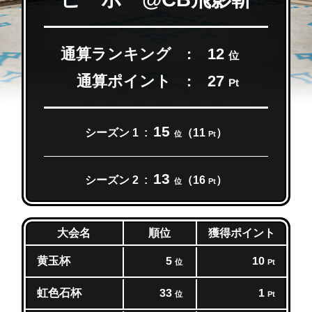
通算ランキング
12
位
通算ポイント
27
Pt
15
シーズン 1
（11
）
位
Pt
13
シーズン 2
（16
）
位
Pt
獲得ポイント
大会名
順位
黄玉杯
5
10
位
Pt
虹色石杯
33
1
位
Pt