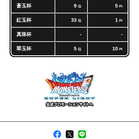
蒼玉杯
9
5
位
Pt
紅玉杯
33
1
位
Pt
真珠杯
-
-
翠玉杯
5
10
位
Pt