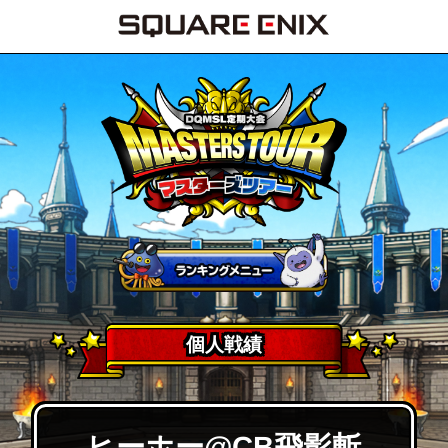
個人戦績
ヒーホー@CB飛影斬