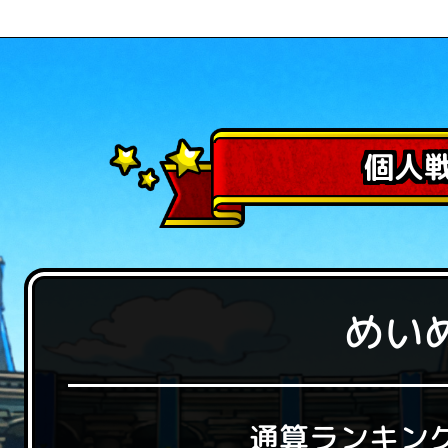
個人
めい
通算ランキン