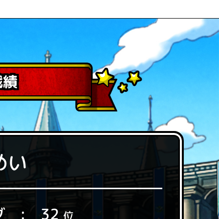
戦績
めい
32
グ
位