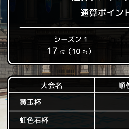
通算ポイン
シーズン 1
17
（10
）
位
Pt
大会名
順
黄玉杯
虹色石杯