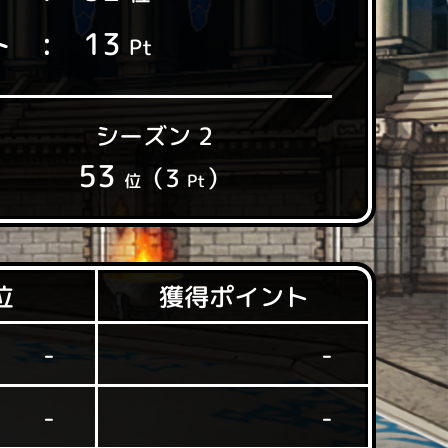
13
ト
Pt
シーズン 2
53
（3
）
位
Pt
獲得ポイント
位
-
-
-
-