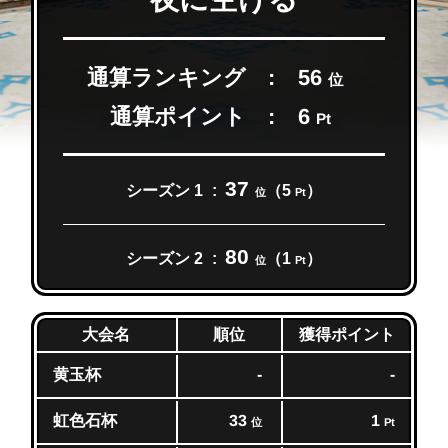
通算ランキング
56
位
通算ポイント
6
Pt
37
シーズン 1
（5
）
位
Pt
80
シーズン 2
（1
）
位
Pt
獲得ポイント
大会名
順位
黄玉杯
-
-
虹色石杯
33
1
位
Pt