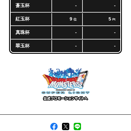
蒼玉杯
-
-
紅玉杯
9
5
位
Pt
真珠杯
-
-
翠玉杯
-
-