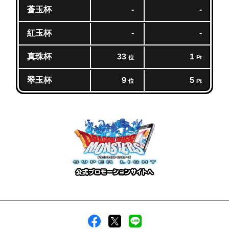
蒼玉杯
-
-
紅玉杯
-
-
真珠杯
33
1
位
Pt
翠玉杯
9
5
位
Pt