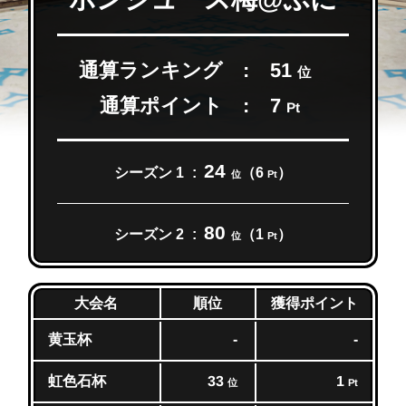
通算ランキング
51
位
通算ポイント
7
Pt
24
シーズン 1
（6
）
位
Pt
80
シーズン 2
（1
）
位
Pt
獲得ポイント
大会名
順位
黄玉杯
-
-
虹色石杯
33
1
位
Pt