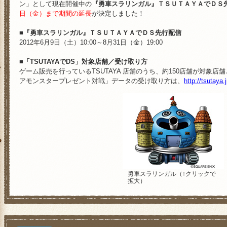
ン」として現在開催中の
『勇車スラリンガル』ＴＳＵＴＡＹＡでＤＳ
「ドラゴンクエストモンスターズ テリー
2012/4/19
日（金）まで期間の延長
が決定しました！
カバー for ニンテンドー3DS」発売決定
楽しいモンスターがいっぱい！「ドラゴン
2012/4/19
■『勇車スラリンガル』ＴＳＵＴＡＹＡでＤＳ先行配信
ワンダーランド3D モンスターシール」
2012年6月9日（土）10:00～8月31日（金）19:00
「ドラゴンクエストモンスターズ テリー
2012/4/19
■「TSUTAYAでDS」対象店舗／受け取り方
クション」6月上旬発売予定！
ゲーム販売を行っているTSUTAYA 店舗のうち、約150店舗が対象
サークルＫサンクスにて『テリーのワンダ
2012/4/16
アモンスタープレゼント対戦」データの受け取り方は、
http://tsutaya.
ナルクリアファイルプレゼント！
スクウェア・エニックス e-STOREに
2012/3/8
間が更新されました
2012年5月31日発売決定！ニンテンドー
2012/2/29
公式サイト本日正式オープン！
2012/2/16
勇車スラリンガル（↑クリックで
拡大）