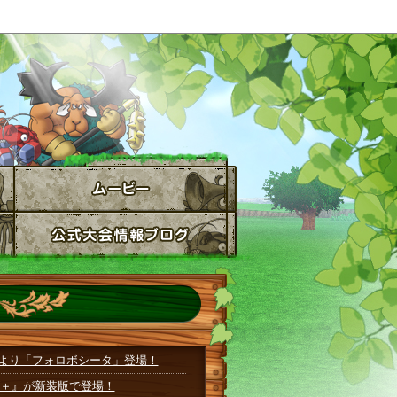
ーム連動コーナーがオープン！
トお台場EXPO2012」にて「ゴー
ちがいスペシャルデータを配信！
の『DQM+外伝』が掲載！
！
知らせ(7/10)
30日発売！
ャンプ8月特大号発売中！
日より本格始動！第1弾は幻魔4体を配
決定！プレゼント対戦で魔王クラス
「かみさま」「ラーミア」をゲッ
つき「勇車スラリンガル」の配信を8
土)より「フォロボシータ」登場！
＋』が新装版で登場！