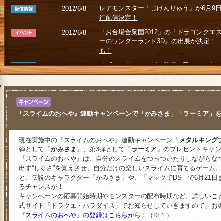
レアモンスター「じげんりゅう」が6月9日
2012/6/8
行配信決定！
「お台場合衆国2012」の「ドラゴンクエス
2012/6/8
ーのワンダーランド3D』の出展が決定！
も！
「ゴールドマジンガ」登場！新モンスター
2012/6/5
(土)よりスタート！
『スライムのおへや』連動企画！メタルキ
2012/5/31
日スタート！
WEBラジオ番組「スクエニChan!」で『
2012/5/31
『スライムのおへや』連動キャンペーンで「かみさま」「ラーミア」
特集配信中！
5月31日からニンテンドー3DSステーシ
2012/5/24
現在実施中の『スライムのおへや』連動キャンペーン「
メタルキング
団”のキャラクターを先行配信！
弾として「
かみさま
」、第3弾として「
ラーミア
」のプレゼントキャン
『スライムのおへや』は、自分のスライムをつっついたりしながらな
『ドラゴンクエストX』体験会でも『テリ
2012/5/23
出す“しぐさ”を覚えさせ、自分だけの楽しいスライムに育てるゲーム
同時開催決定！
と、伝説のキャラクター「かみさま」や、「マックでDS」で6月21
「TSUTAYAでDSキャンペーン」第3弾
2012/5/21
るチャンスが！
ー「勇車スラリンガル」を配信！
キャンペーンの応募開始時期やモンスターの配布時期など、詳しいこ
式サイト「ドラクエ・パラダイス」でお知らせしていきますので、お
今月発売のVジャンプは『テリーのワンダ
2012/5/21
『スライムのおへや』の登録はこちらから！
（※１）
ドー3DSステーションのモンスター配信