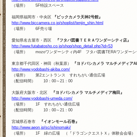
（場所） 5F特設スペース
福岡県福岡市・中央区
『ビックカメラ天神2号館』
http://www.biccamera.co.jp/shoplist/tenjin_shin.html
（場所） 6F売り場
愛知県名古屋市・西区
『フタバ図書ＴＥＲＡワンダーシティ店』
http://www.futabatosho.co.jp/shop/shop_detail.php?id=53
（場所） mozoワンダーシティ内4F フタバ図書TERAワンダーシ
東京都千代田区・神田（秋葉原）
『ヨドバシカメラ マルチメディアAk
http://www.yodobashi-akiba.com/
（場所） 第2エントランス すれちがい通信広場
（配信時間） 10：00～21：00
大阪府大阪市・北区
『ヨドバシカメラ マルチメディア梅田』
http://www.yodobashi-umeda.com/
（場所） 1F すれちがい通信広場
（配信時間） 10：00～21：00
宮城県石巻市
『イオンモール石巻』
http://www.aeon.jp/sc/ishinomaki/
（場所） 1F 緑の広場 （『ドラゴンクエストＸ』体験会会場）