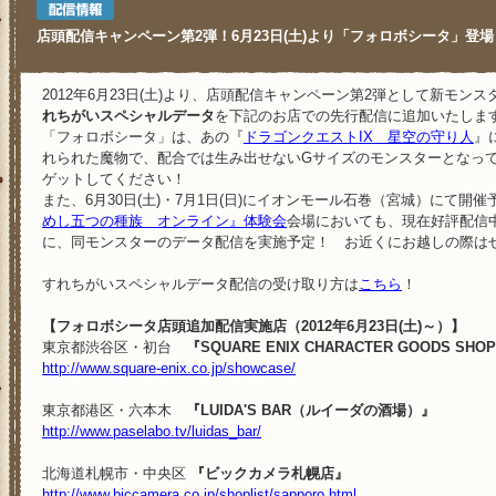
店頭配信キャンペーン第2弾！6月23日(土)より「フォロボシータ」登場
2012年6月23日(土)より、店頭配信キャンペーン第2弾として新モンス
れちがいスペシャルデータ
を下記のお店での先行配信に追加いたしま
「フォロボシータ」は、あの『
ドラゴンクエストIX 星空の守り人
』
れられた魔物で、配合では生み出せないGサイズのモンスターとなっ
ゲットしてください！
また、6月30日(土)・7月1日(日)にイオンモール石巻（宮城）にて開催
めし五つの種族 オンライン』体験会
会場においても、現在好評配信
に、同モンスターのデータ配信を実施予定！ お近くにお越しの際は
すれちがいスペシャルデータ配信の受け取り方は
こちら
！
【フォロボシータ店頭追加配信実施店（2012年6月23日(土)～）】
東京都渋谷区・初台
『SQUARE ENIX CHARACTER GOODS SHO
http://www.square-enix.co.jp/showcase/
東京都港区・六本木
『LUIDA'S BAR（ルイーダの酒場）』
http://www.paselabo.tv/luidas_bar/
北海道札幌市・中央区
『ビックカメラ札幌店』
http://www.biccamera.co.jp/shoplist/sapporo.html