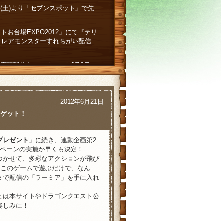
(土)より「セブンスポット」で先
トお台場EXPO2012」にて『テリ
 レアモンスターすれちがい配信
店頭配信キャンペーンを6月9日
ングプレゼントキャンペーン6月5
2012年6月21日
DQMテリーのワンダーランド3D』
をゲット！
ョンにてレアモンスター“スラ忍軍
プレゼント
」に続き、連動企画第2
ペーンの実施が早くも決定！
つかせて、多彩なアクションが飛び
ーのワンダーランド3D』体験会の
。このゲームで遊ぶだけで、なん
日まで配信の「ラーミア」を手に入れ
は、6月9日（土）よりレアモンスタ
とは本サイトやドラゴンクエスト公
楽しみに！
ーランド3D』大特集！ ニンテン
情報も先行公開！