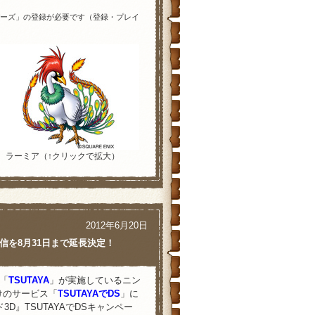
ゴンクエストモンスターズ テリ
バーズ」の登録が必要です（登録・プレイ
）で『テリーのワンダーランド3D』発
は、『いつの間に交換日記』で堀井雄
『スライムのおへや』連動企画！
ン開催！発売後からはレアモンスタ
ラーミア（↑クリックで拡大）
！
クエストモンスターズ テリーの
イド』ソフトと同日発売予定！
2012年6月20日
ニゲームで割引クーポンプレゼント！
信を8月31日まで延長決定！
イムスライム モンスターぬいぐ
「
TSUTAYA
」が実施しているニン
ストモンスターズ テリーのワンダ
）向けのサービス「
TSUTAYAでDS
」に
ンドー3DS」登場！
』TSUTAYAでDSキャンペー