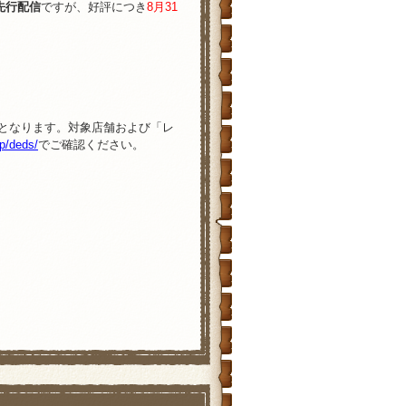
先行配信
ですが、好評につき
8月31
のワンダーランド3D プロテクト
！
クエストモンスターズ テリーの
は5月下旬発売予定！
のワンダーランド3D シールコレ
店舗となります。対象店舗および「レ
ーランド3D』フェア開催！オリジ
jp/deds/
でご確認ください。
てスペシャルパックの抽選予約受付期
3DS本体同梱版も同時発売予定！