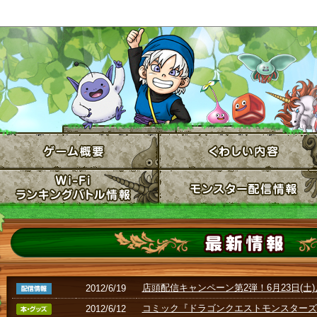
スクウェア･エニックス メンバーズでゲ
2012/7/17
「お台場合衆国2012」の「ドラゴンクエス
2012/7/13
ルドマジンガ」「フォロボシータ」のすれ
『ガンガンJOKER』8月号に描き下ろし
2012/7/11
『DQM+』新装版３・４巻も7月21日発売
Wi-Fi通信における緊急メンテナンス作業のお
2012/7/9
『最強データ＋ガイドブック』いよいよ6月
2012/6/26
最強Ｖジャンプフェスタ配信情報も！Vジ
2012/6/22
Wi-Fiノーマルプレゼント対戦が6月22
2012/6/21
信！
「マックでDS」キャンペーンも期間延長
2012/6/21
モンスター続々登場！
『スライムのおへや』連動キャンペーンで
2012/6/21
ト！
「TSUTAYAでDSキャンペーン」好評に
2012/6/20
月31日まで延長決定！
店頭配信キャンペーン第2弾！6月23日(
2012/6/19
コミック『ドラゴンクエストモンスターズ
2012/6/12