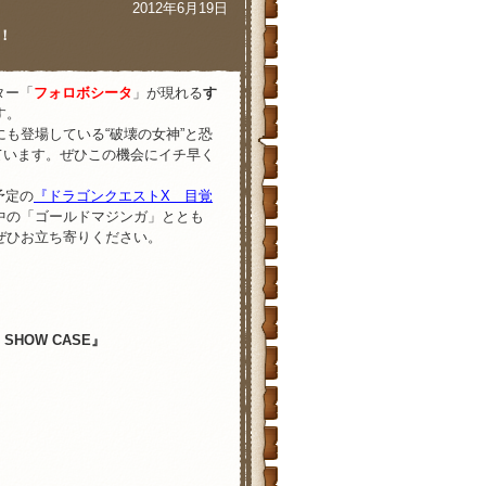
2012年6月19日
！
ター「
フォロボシータ
」が現れる
す
す。
にも登場している“破壊の女神”と恐
ています。ぜひこの機会にイチ早く
予定の
『ドラゴンクエストX 目覚
中の「ゴールドマジンガ」ととも
ぜひお立ち寄りください。
P SHOW CASE』