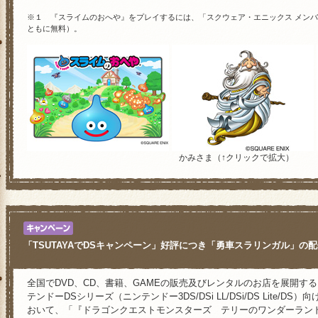
任天堂の人気企画「社長が訊く」に『ドラ
2012/5/17
※１ 『スライムのおへや』をプレイするには、「スクウェア・エニックス メン
ーのワンダーランド3D』が登場！
ともに無料）。
六本木LUIDA'S BAR（ルイーダの酒場
2012/5/15
売記念イベントを実施！
「TSUTAYAでDSキャンペーン」第2弾
2012/5/10
二さん手書きの「日記」が！
ドラゴンクエスト公式サイト新コンテンツ
2012/5/9
メタルキングプレゼントキャンペーン！
5月11日より「マックでDS」キャンペー
2012/5/7
かみさま（↑クリックで拡大）
ーの配信も！
イオンモール津田沼で先行体験会開催決定
2012/5/7
Ｖジャンプブックスより攻略本『ドラゴン
2012/5/1
ワンダーランド3D 星降りのマスターガ
「TSUTAYAでDSキャンペーン」！ミ
2012/5/1
「TSUTAYAでDSキャンペーン」好評につき「勇車スラリンガル」の配
わたぼうをいつもあなたのそばに！「スラ
2012/4/19
るみ wt（わたぼう）」発売決定！
全国でDVD、CD、書籍、GAMEの販売及びレンタルのお店を展開する
なんとカバーも3Dに!? 「ドラゴンクエ
2012/4/19
テンドーDSシリーズ（ニンテンドー3DS/DSi LL/DSi/DS Lite/DS
ーランド3D 3Dステッカー for ニンテ
おいて、「『ドラゴンクエストモンスターズ テリーのワンダーランド3D