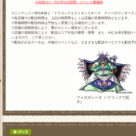
※6/30(土)・7/1(日)の2日間、イベント開催時
※ニンテンドー3DS本体と『ドラゴンクエストモンスターズ テリーのワンダーラ
※各店舗での配信時間は、上記の時間帯もしくは店舗の営業時間内となります。
※実施期間や配信内容は予告なく変更になる場合がございます。
※店舗の混雑状況により、繋がりにくい場合がございます。
※店舗の混雑状況により、配信エリア付近の整理・誘導、また、やむを得ず配信イ
いますので、ご了承ください。
※配信されるデータは、今後のイベントなど、さまざまな配信サービスでも配信予
フォロボシータ（↑クリックで拡
大）