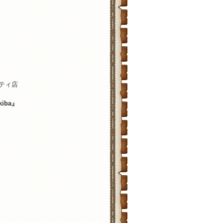
ティ店
iba』