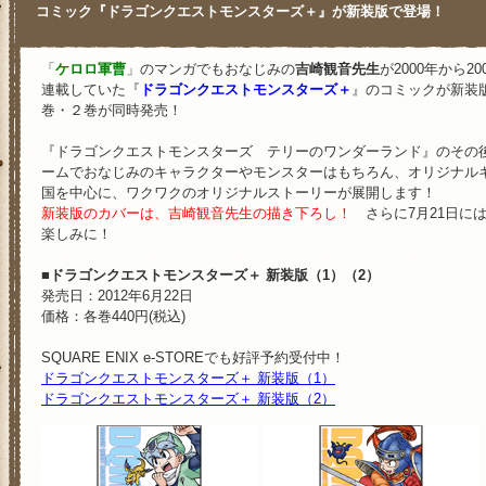
コミック『ドラゴンクエストモンスターズ＋』が新装版で登場！
「
ケロロ軍曹
」のマンガでもおなじみの
吉崎観音先生
が2000年から
連載していた『
ドラゴンクエストモンスターズ＋
』のコミックが新装版
巻・２巻が同時発売！
『ドラゴンクエストモンスターズ テリーのワンダーランド』のその
ームでおなじみのキャラクターやモンスターはもちろん、オリジナル
国を中心に、ワクワクのオリジナルストーリーが展開します！
新装版のカバーは、吉崎観音先生の描き下ろし！
さらに7月21日には
楽しみに！
■ドラゴンクエストモンスターズ＋ 新装版（1）（2）
発売日：2012年6月22日
価格：各巻440円(税込)
SQUARE ENIX e-STOREでも好評予約受付中！
ドラゴンクエストモンスターズ＋ 新装版（1）
ドラゴンクエストモンスターズ＋ 新装版（2）