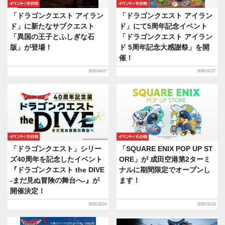
イベント/その他
イベント/その他
「ドラゴンクエスト アイラン
「ドラゴンクエスト アイラン
ド」に新たなサブクエスト
ド」にて5周年記念イベント
「異国の王子とふしぎな石
「ドラゴンクエスト アイラン
版」が登場！
ド 5周年記念大感謝祭」を開
催！
2026.04.07
2026.03.27
イベント/その他
イベント/その他
「ドラゴンクエスト」シリー
「SQUARE ENIX POP UP ST
ズ40周年を記念したイベント
ORE」が 成田空港第2ターミ
『ドラゴンクエスト the DIVE
ナルに期間限定でオープンし
-まだ見ぬ冒険の舞台へ-』が
ます！
開催決定！
2026.03.24
2026.03.23