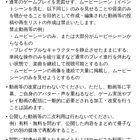
通常のゲームプレイを意図せず、ムービーシーン（イベン
トシーンを含む。以下同じ）のみを見せることや音楽のみ
を聴かせることを目的として作成・編集された動画等の投
稿や再生リストの作成は禁止いたします。
禁止動画等の例）
・ムービーシーンのみ、または大部分がムービーシーンか
らなるもの
・プレイヤブルなキャラクターを静止させたままにする、
単純な操作のみを繰り返すなど通常のプレイ進行を伴わな
い状態で、楽曲を継続して視聴可能とするもの
・ムービーシーンの画像を連続で大量に掲載し、ムービー
シーンのみを見せようとするもの
動画等の改変は行わないでください。ただし、動画等に字
幕、ご自身のアバター・声を重ねるなど、ゲーム実況やプ
レイ動画の配信に一般的に必要とされる加工・改変を行う
ことは認めます。
公開した動画等の二次利用は行わないでください。
例）有料・無料を問わず、公開した内容をまとめて冊子な
どの別の媒体で再配布すること。
閲覧に対価が必要となるサイトおよびサービスを利用して