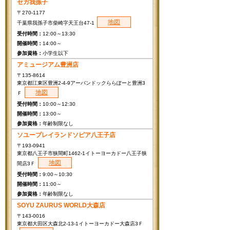
セガ我孫子
〒270-1177
地図
千葉県我孫子市柴崎字天王台47-1
12:00～13:30
14:00～
小学生以下
アミュージアム豊洲店
〒135-8614
東京都江東区豊洲2-4-9アーバンドックららぽーと豊洲3
地図
Ｆ
10:00～12:30
13:00～
年齢制限なし
ソユープレイランドソピア八王子店
〒193-0941
東京都八王子市狭間町1462-1イトーヨーカドー八王子狭
地図
間店3Ｆ
9:00～10:30
11:00～
年齢制限なし
SOYU ZAURUS WORLD大森店
〒143-0016
東京都大田区大森北2-13-1イトーヨーカドー大森店3Ｆ