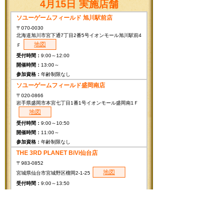
4月15日 実施店舗
ソユーゲームフィールド 旭川駅前店
〒070-0030
北海道旭川市宮下通7丁目2番5号イオンモール旭川駅前4
地図
Ｆ
9:00～12:00
13:00～
年齢制限なし
ソユーゲームフィールド盛岡南店
〒020-0866
岩手県盛岡市本宮七丁目1番1号イオンモール盛岡南1Ｆ
地図
9:00～10:50
11:00～
年齢制限なし
THE 3RD PLANET BiVi仙台店
〒983-0852
地図
宮城県仙台市宮城野区榴岡2-1-25
9:00～13:50
14:00～
年齢制限なし
SOYU TOY's NY守谷店