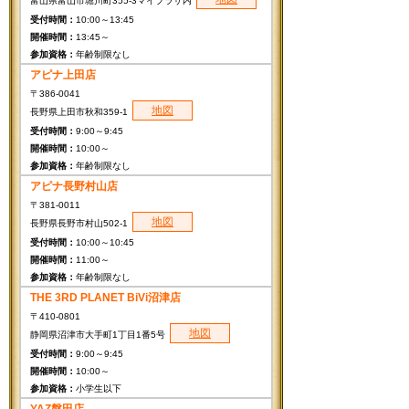
富山県富山市堀川町355-3マイプラザ内
10:00～13:45
13:45～
年齢制限なし
アピナ上田店
〒386-0041
地図
長野県上田市秋和359-1
9:00～9:45
10:00～
年齢制限なし
アピナ長野村山店
〒381-0011
地図
長野県長野市村山502-1
10:00～10:45
11:00～
年齢制限なし
THE 3RD PLANET BiVi沼津店
〒410-0801
地図
静岡県沼津市大手町1丁目1番5号
9:00～9:45
10:00～
小学生以下
YAZ磐田店