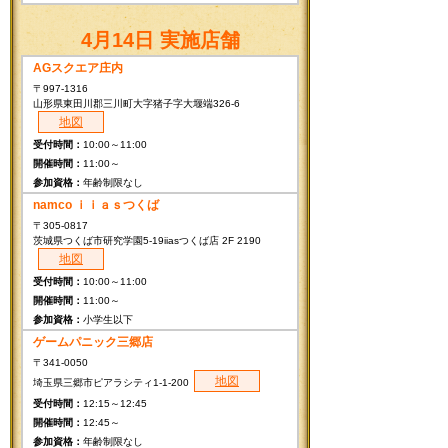
4月14日 実施店舗
AGスクエア庄内
〒997-1316
山形県東田川郡三川町大字猪子字大堰端326-6
地図
10:00～11:00
11:00～
年齢制限なし
namco ｉｉａｓつくば
〒305-0817
茨城県つくば市研究学園5-19iiasつくば店 2F 2190
地図
10:00～11:00
11:00～
小学生以下
ゲームパニック三郷店
〒341-0050
地図
埼玉県三郷市ピアラシティ1-1-200
12:15～12:45
12:45～
年齢制限なし