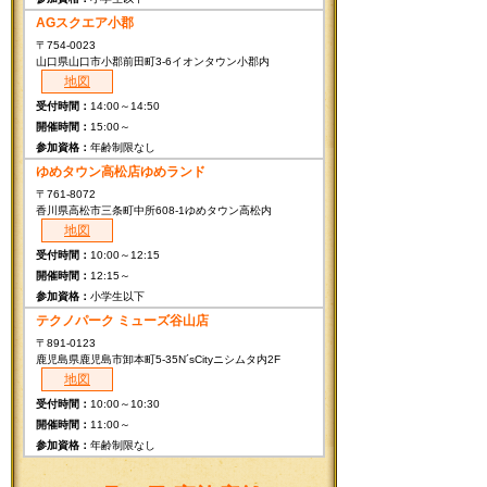
AGスクエア小郡
〒754-0023
山口県山口市小郡前田町3-6イオンタウン小郡内
地図
14:00～14:50
15:00～
年齢制限なし
ゆめタウン高松店ゆめランド
〒761-8072
香川県高松市三条町中所608-1ゆめタウン高松内
地図
10:00～12:15
12:15～
小学生以下
テクノパーク ミューズ谷山店
〒891-0123
鹿児島県鹿児島市卸本町5-35N´sCityニシムタ内2F
地図
10:00～10:30
11:00～
年齢制限なし