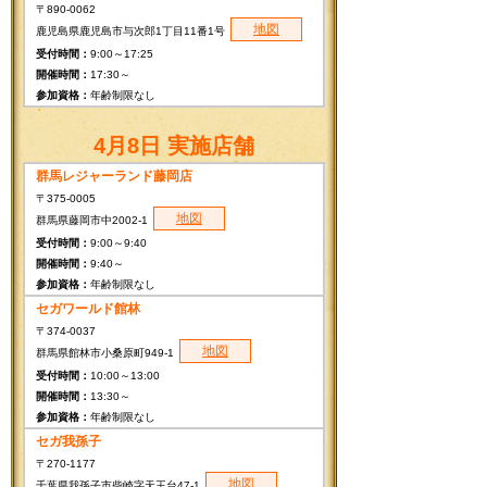
〒890-0062
地図
鹿児島県鹿児島市与次郎1丁目11番1号
9:00～17:25
17:30～
年齢制限なし
4月8日 実施店舗
群馬レジャーランド藤岡店
〒375-0005
地図
群馬県藤岡市中2002-1
9:00～9:40
9:40～
年齢制限なし
セガワールド館林
〒374-0037
地図
群馬県館林市小桑原町949-1
10:00～13:00
13:30～
年齢制限なし
セガ我孫子
〒270-1177
地図
千葉県我孫子市柴崎字天王台47-1