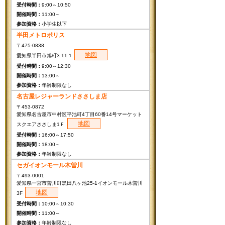
9:00～10:50
11:00～
小学生以下
半田メトロポリス
〒475-0838
地図
愛知県半田市旭町3-11-1
9:00～12:30
13:00～
年齢制限なし
名古屋レジャーランドささしま店
〒453-0872
愛知県名古屋市中村区平池町4丁目60番14号マーケット
地図
スクエアささしま1Ｆ
16:00～17:50
18:00～
年齢制限なし
セガイオンモール木曽川
〒493-0001
愛知県一宮市曽川町黒田八ヶ池25-1イオンモール木曽川
地図
3F
10:00～10:30
11:00～
年齢制限なし