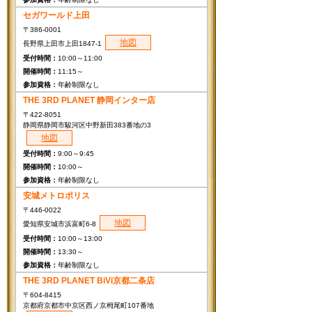
セガワールド上田
〒386-0001
地図
長野県上田市上田1847-1
10:00～11:00
11:15～
年齢制限なし
THE 3RD PLANET 静岡インター店
〒422-8051
静岡県静岡市駿河区中野新田383番地の3
地図
9:00～9:45
10:00～
年齢制限なし
安城メトロポリス
〒446-0022
地図
愛知県安城市浜富町6-8
10:00～13:00
13:30～
年齢制限なし
THE 3RD PLANET BiVi京都二条店
〒604-8415
京都府京都市中京区西ノ京栂尾町107番地