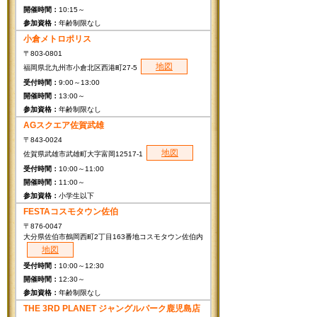
10:15～
年齢制限なし
小倉メトロポリス
〒803-0801
地図
福岡県北九州市小倉北区西港町27-5
9:00～13:00
13:00～
年齢制限なし
AGスクエア佐賀武雄
〒843-0024
地図
佐賀県武雄市武雄町大字富岡12517-1
10:00～11:00
11:00～
小学生以下
FESTAコスモタウン佐伯
〒876-0047
大分県佐伯市鶴岡西町2丁目163番地コスモタウン佐伯内
地図
10:00～12:30
12:30～
年齢制限なし
THE 3RD PLANET ジャングルパーク鹿児島店