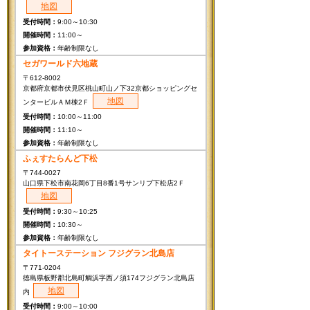
地図
9:00～10:30
11:00～
年齢制限なし
セガワールド六地蔵
〒612-8002
京都府京都市伏見区桃山町山ノ下32京都ショッピングセ
地図
ンタービルＡＭ棟2Ｆ
10:00～11:00
11:10～
年齢制限なし
ふぇすたらんど下松
〒744-0027
山口県下松市南花岡6丁目8番1号サンリブ下松店2Ｆ
地図
9:30～10:25
10:30～
年齢制限なし
タイトーステーション フジグラン北島店
〒771-0204
徳島県板野郡北島町鯛浜字西ノ須174フジグラン北島店
地図
内
9:00～10:00