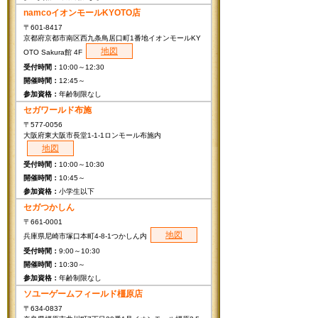
namcoイオンモールKYOTO店
〒601-8417
京都府京都市南区西九条鳥居口町1番地イオンモールKY
地図
OTO Sakura館 4F
10:00～12:30
12:45～
年齢制限なし
セガワールド布施
〒577-0056
大阪府東大阪市長堂1-1-1ロンモール布施内
地図
10:00～10:30
10:45～
小学生以下
セガつかしん
〒661-0001
地図
兵庫県尼崎市塚口本町4-8-1つかしん内
9:00～10:30
10:30～
年齢制限なし
ソユーゲームフィールド橿原店
〒634-0837