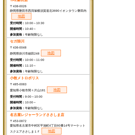
〒438-0026
静岡県磐田市西貝塚横須賀道北3690イオンタウン磐田内
地図
10:00～10:30
10:40～
年齢制限なし
セガ掛川
〒436-0048
地図
静岡県掛川市細田248
10:00～11:00
11:10～
年齢制限なし
小牧メトロポリス
〒485-0083
地図
愛知県小牧市間々片山181
9:00～10:00
10:00～
年齢制限なし
名古屋レジャーランドささしま店
〒453-0872
愛知県名古屋市中村区平池町4丁目60番14号マーケット
地図
スクエアささしま１Ｆ