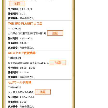
地図
9:00～9:20
9:20～
年齢制限なし
THE 3RD PLANET 山口店
〒753-0056
地図
山口県山口市湯田温泉6丁目8番3号
9:00～9:50
10:00～
年齢制限なし
AGスクエア佐賀武雄
〒843-0024
地図
佐賀県武雄市武雄町大字富岡12517-1
10:00～11:00
11:00～
年齢制限なし
セガワールド高城
〒870-0924
地図
大分県大分市牧1-161-8
9:00～10:00
11:00～
年齢制限なし