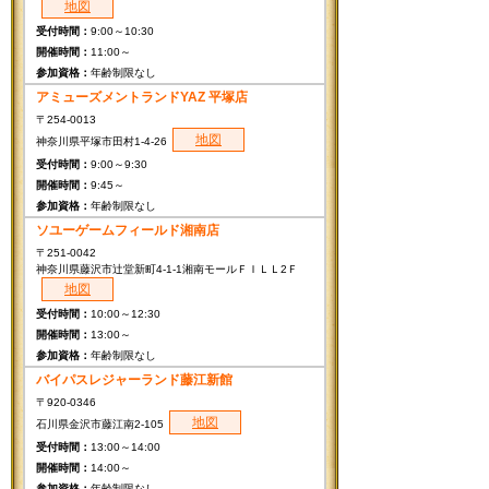
地図
9:00～10:30
11:00～
年齢制限なし
アミューズメントランドYAZ 平塚店
〒254-0013
地図
神奈川県平塚市田村1-4-26
9:00～9:30
9:45～
年齢制限なし
ソユーゲームフィールド湘南店
〒251-0042
神奈川県藤沢市辻堂新町4-1-1湘南モールＦＩＬＬ2Ｆ
地図
10:00～12:30
13:00～
年齢制限なし
バイパスレジャーランド藤江新館
〒920-0346
地図
石川県金沢市藤江南2-105
13:00～14:00
14:00～
年齢制限なし