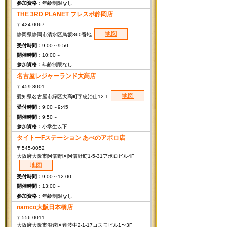
年齢制限なし
THE 3RD PLANET フレスポ静岡店
〒424-0067
地図
静岡県静岡市清水区鳥坂860番地
9:00～9:50
10:00～
年齢制限なし
名古屋レジャーランド大高店
〒459-8001
地図
愛知県名古屋市緑区大高町字忠治山12-1
9:00～9:45
9:50～
小学生以下
タイトーFステーション あべのアポロ店
〒545-0052
大阪府大阪市阿倍野区阿倍野筋1-5-31アポロビル4F
地図
9:00～12:00
13:00～
年齢制限なし
namco大阪日本橋店
〒556-0011
大阪府大阪市浪速区難波中2-1-17コスモビル1〜3F