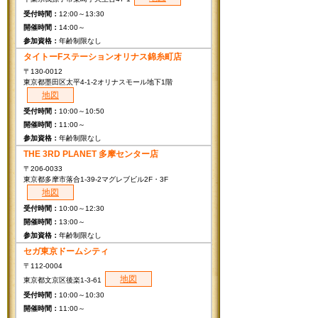
12:00～13:30
14:00～
年齢制限なし
タイトーFステーションオリナス錦糸町店
〒130-0012
東京都墨田区太平4-1-2オリナスモール地下1階
地図
10:00～10:50
11:00～
年齢制限なし
THE 3RD PLANET 多摩センター店
〒206-0033
東京都多摩市落合1-39-2マグレブビル2F・3F
地図
10:00～12:30
13:00～
年齢制限なし
セガ東京ドームシティ
〒112-0004
地図
東京都文京区後楽1-3-61
10:00～10:30
11:00～