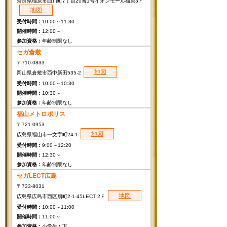
奈良県橿原市曲川町7丁目20番1号イオンモール橿原3Ｆ
地図
10:00～11:30
12:00～
年齢制限なし
セガ倉敷
〒710-0833
地図
岡山県倉敷市西中新田535-2
10:00～10:30
10:30～
年齢制限なし
福山メトロポリス
〒721-0953
地図
広島県福山市一文字町24-1
9:00～12:20
12:30～
年齢制限なし
セガLECT広島
〒733-8031
地図
広島県広島市西区扇町2-1-45LECT 2Ｆ
10:00～11:00
11:00～
小学生以下