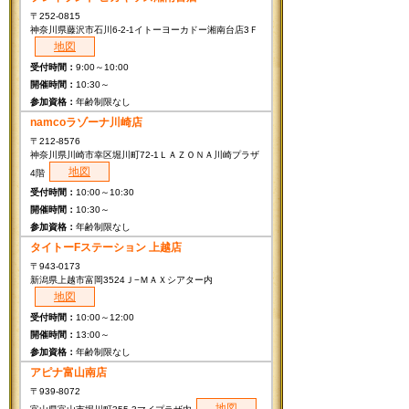
〒252-0815
神奈川県藤沢市石川6-2-1イトーヨーカドー湘南台店3Ｆ
地図
9:00～10:00
10:30～
年齢制限なし
namcoラゾーナ川崎店
〒212-8576
神奈川県川崎市幸区堀川町72-1ＬＡＺＯＮＡ川崎プラザ
地図
4階
10:00～10:30
10:30～
年齢制限なし
タイトーFステーション 上越店
〒943-0173
新潟県上越市富岡3524Ｊ−ＭＡＸシアター内
地図
10:00～12:00
13:00～
年齢制限なし
アピナ富山南店
〒939-8072
地図