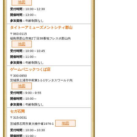
地図
10:00～12:30
13:00～
年齢制限なし
タイトーアミューズメントシティ郡山
〒963-0115
福島県郡山市南2丁目38番地フレスポ郡山内
地図
10:00～10:45
11:00～
年齢制限なし
ゲームパニックつくば店
〒300-0850
茨城県土浦市中村東1-1-1サンタスワールド内
地図
9:00～9:55
10:00～
年齢制限なし
セガ石岡
〒315-0031
地図
茨城県石岡市東大橋中峯1976-1
10:00～10:30
11:00～