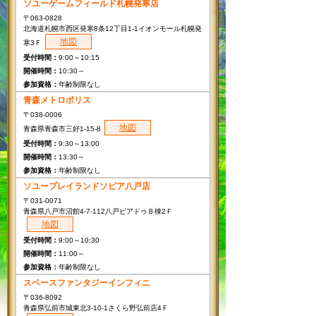
ソユーゲームフィールド札幌発寒店
〒063-0828
北海道札幌市西区発寒8条12丁目1-1イオンモール札幌発
地図
寒3Ｆ
9:00～10:15
10:30～
年齢制限なし
青森メトロポリス
〒038-0006
地図
青森県青森市三好1-15-8
9:30～13:00
13:30～
年齢制限なし
ソユープレイランドソピア八戸店
〒031-0071
青森県八戸市沼館4-7-112八戸ピアドゥＢ棟2Ｆ
地図
9:00～10:30
11:00～
年齢制限なし
スペースファンタジーインフィニ
〒036-8092
青森県弘前市城東北3-10-1さくら野弘前店4Ｆ