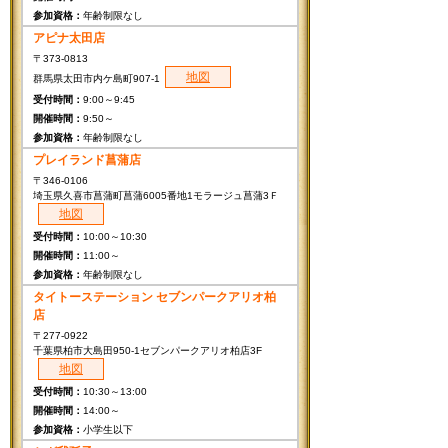
年齢制限なし
アピナ太田店
〒373-0813
地図
群馬県太田市内ケ島町907-1
9:00～9:45
9:50～
年齢制限なし
プレイランド菖蒲店
〒346-0106
埼玉県久喜市菖蒲町菖蒲6005番地1モラージュ菖蒲3Ｆ
地図
10:00～10:30
11:00～
年齢制限なし
タイトーステーション セブンパークアリオ柏
店
〒277-0922
千葉県柏市大島田950-1セブンパークアリオ柏店3F
地図
10:30～13:00
14:00～
小学生以下