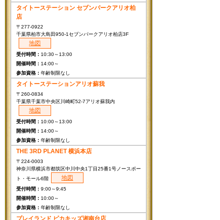
タイトーステーション セブンパークアリオ柏
店
〒277-0922
千葉県柏市大島田950-1セブンパークアリオ柏店3F
地図
10:30～13:00
14:00～
年齢制限なし
タイトーステーションアリオ蘇我
〒260-0834
千葉県千葉市中央区川崎町52-7アリオ蘇我内
地図
10:00～13:00
14:00～
年齢制限なし
THE 3RD PLANET 横浜本店
〒224-0003
神奈川県横浜市都筑区中川中央1丁目25番1号ノースポー
地図
ト・モール6階
9:00～9:45
10:00～
年齢制限なし
プレイランド ピカキッズ湘南台店