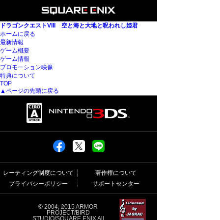
ドラゴンクエストVIII 空と海と大地と呪われし姫君
ホームに戻る
最新情報
ゲーム概要
ゲーム情報
プロモーション映像
特典について
TOP
▲ページの先頭に戻る
レーティング制度について
著作権について
プライバシーポリシー
サポートセンター
© 2004, 2015 ARMOR
PROJECT/BIRD
STUDIO/SQUARE ENIX All