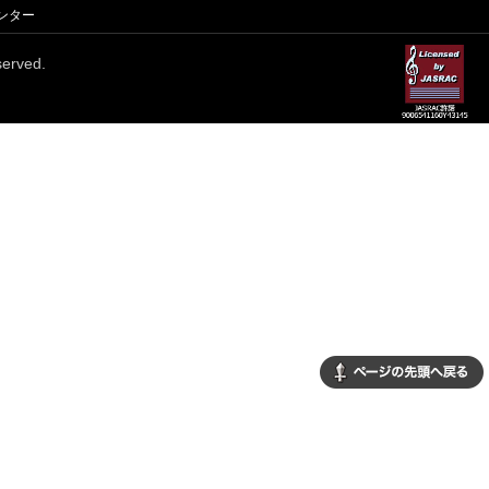
ンター
erved.