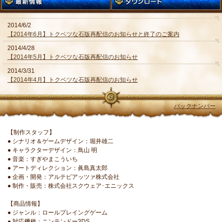
2014/6/2
【2014年6月】トクベツな石版再配信のお知らせと終了のご案内
2014/4/28
【2014年5月】トクベツな石版再配信のお知らせ
2014/3/31
【2014年4月】トクベツな石版再配信のお知らせ
バックナンバー
【制作スタッフ】
● シナリオ＆ゲームデザイン：堀井雄二
● キャラクターデザイン：鳥山 明
● 音楽：すぎやまこういち
● アートディレクション：眞島真太郎
● 企画・開発：アルテピアッツァ株式会社
● 制作・販売：株式会社スクウェア･エニックス
【商品情報】
● ジャンル：ロールプレイングゲーム
● 対応機種：ニンテンドー3DS